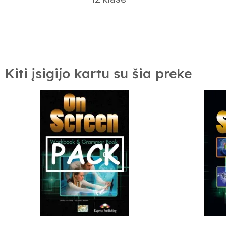
Kiti įsigijo kartu su šia preke