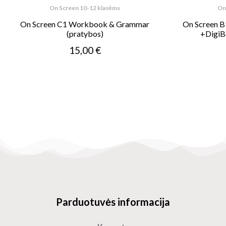
On Screen 10-12 klasėms
On
On Screen C1 Workbook & Grammar
On Screen B
(pratybos)
+DigiB
15,00 €
Parduotuvės informacija