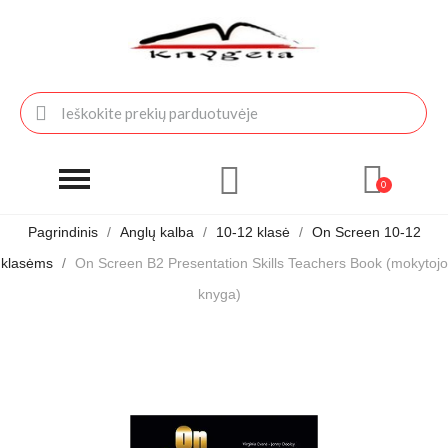
Pagrindinis
Anglų kalba
10-12 klasė
On Screen 10-12
klasėms
On Screen B2 Presentation Skills Teachers Book (mokytojo
knyga)