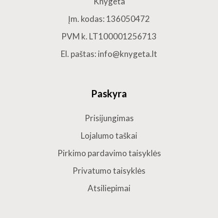
Knygeta
Įm. kodas: 136050472
PVM k. LT100001256713
El. paštas: info@knygeta.lt
Paskyra
Prisijungimas
Lojalumo taškai
Pirkimo pardavimo taisyklės
Privatumo taisyklės
Atsiliepimai