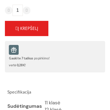
Į KREPŠELĮ
Gaukite
7
taškus
po pirkimo!
vertė
0,28 €
!
Specifikacija
11 klasė
Sudėtingumas
12 klasė