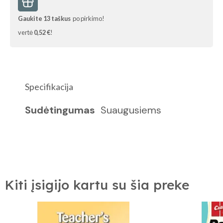
Gaukite
13
taškus
po pirkimo!
vertė
0,52 €
!
Specifikacija
Sudėtingumas
Suaugusiems
Kiti įsigijo kartu su šia preke