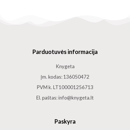
Parduotuvės informacija
Knygeta
Įm. kodas: 136050472
PVM k. LT100001256713
El. paštas: info@knygeta.lt
Paskyra