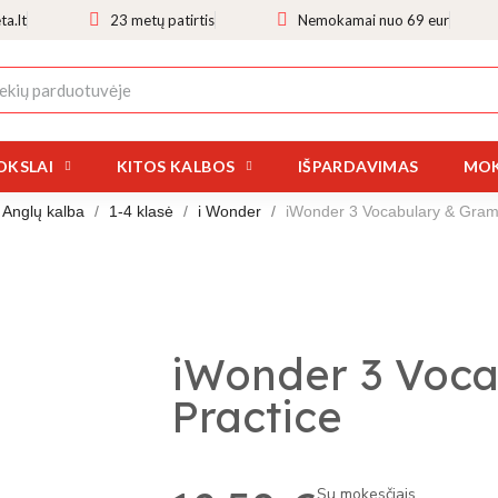
a.lt
23 metų patirtis
Nemokamai nuo 69 eur
OKSLAI
KITOS KALBOS
IŠPARDAVIMAS
MOK
Anglų kalba
1-4 klasė
i Wonder
iWonder 3 Vocabulary & Gram
iWonder 3 Voc
Practice
Su mokesčiais