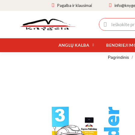
Pagalba ir klausimai
info@knyget
ANGLŲ KALBA
BENDRIEJI M
Pagrindinis