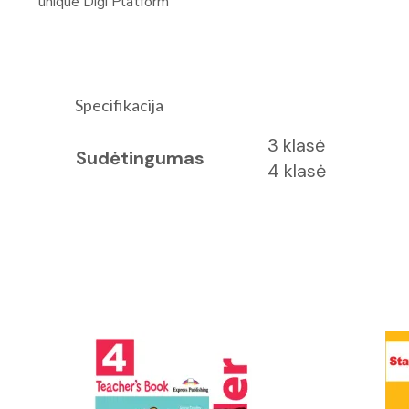
unique Digi Platform
Specifikacija
3 klasė
Sudėtingumas
4 klasė