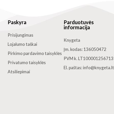
Paskyra
Parduotuvės
informacija
Prisijungimas
Knygeta
Lojalumo taškai
Įm. kodas: 136050472
Pirkimo pardavimo taisyklės
PVM k. LT100001256713
Privatumo taisyklės
El. paštas: info@knygeta.lt
Atsiliepimai