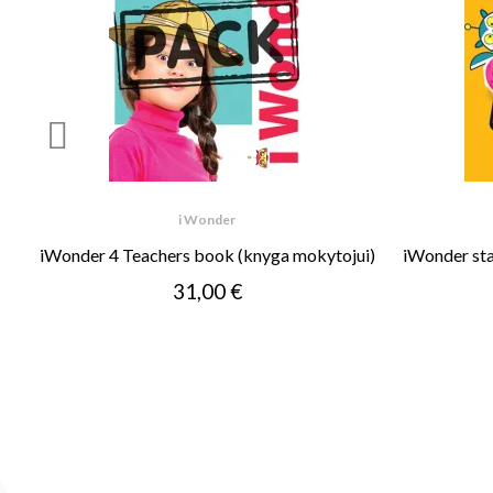
i Wonder
iWonder 4 Teachers book (knyga mokytojui)
iWonder sta
31,00 €