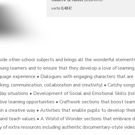
vertė
0,48 €
!
gside other school subjects and brings all the wonderful element
ung learners and to ensure that they develop a love of learning
uage experience • Dialogues with engaging characters that are st
hinking, communication, collaboration and creativity) • Catchy so
day situations • Development of Social and Emotional Skills (rol
tive learning opportunities • Craftwork sections that boost learne
in a creative way • Activities that enable pupils to develop the
and teach values • A World of Wonder sections that embrace div
nty of extra resources including authentic documentary-style vi