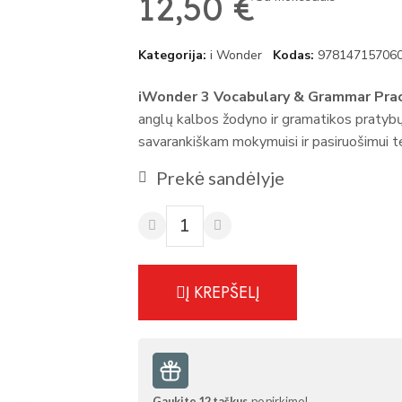
12,50 €
Kategorija
i Wonder
Kodas
97814715706
iWonder 3 Vocabulary & Grammar Prac
anglų kalbos žodyno ir gramatikos pratybų k
savarankiškam mokymuisi ir pasiruošimui 
Prekė sandėlyje
Į KREPŠELĮ
Gaukite
12
taškus
po pirkimo!