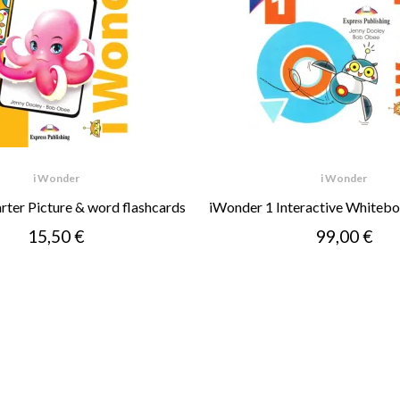
i Wonder
i Wonder
rter Picture & word flashcards
iWonder 1 Interactive Whiteb
15,50 €
99,00 €