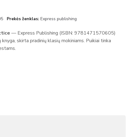
05
Prekės ženklas
Express publishing
tice
— Express Publishing (ISBN: 9781471570605)
nyga, skirta pradinių klasių mokiniams. Puikiai tinka
testams.