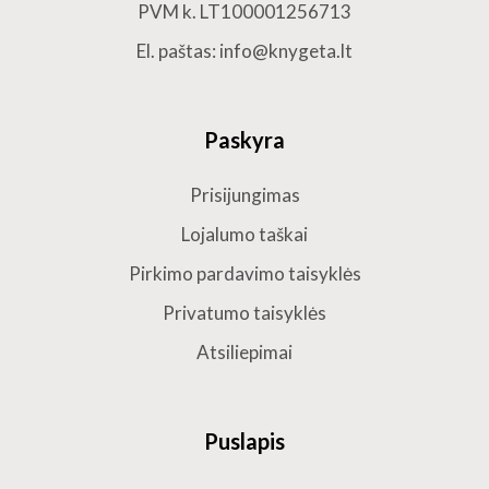
PVM k. LT100001256713
El. paštas: info@knygeta.lt
Paskyra
Prisijungimas
Lojalumo taškai
Pirkimo pardavimo taisyklės
Privatumo taisyklės
Atsiliepimai
Puslapis