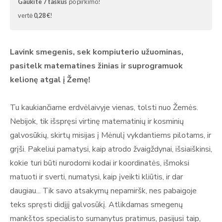
Gaukite
7
taškus
po pirkimo!
vertė
0,28 €
!
Lavink smegenis, sek kompiuterio užuominas,
pasitelk matematines žinias ir suprogramuok
kelionę atgal į Žemę!
Tu kaukiančiame erdvėlaivyje vienas, tolsti nuo Žemės.
Nebijok, tik išspręsi virtinę matematinių ir kosminių
galvosūkių, skirtų misijas į Mėnulį vykdantiems pilotams, ir
grįši. Pakeliui pamatysi, kaip atrodo žvaigždynai, išsiaiškinsi,
kokie turi būti nurodomi kodai ir koordinatės, išmoksi
matuoti ir sverti, numatysi, kaip įveikti kliūtis, ir dar
daugiau... Tik savo atsakymų nepamiršk, nes pabaigoje
teks spręsti didįjį galvosūkį. Atlikdamas smegenų
mankštos specialisto sumanytus pratimus, pasijusi taip,