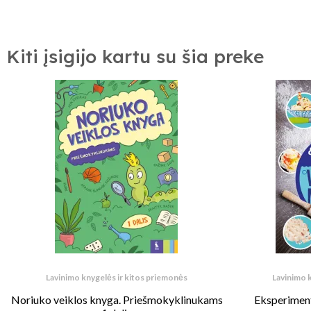
Kiti įsigijo kartu su šia preke
Lavinimo knygelės ir kitos priemonės
Lavinimo 
Noriuko veiklos knyga. Priešmokyklinukams
Eksperiment