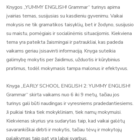
Knygos „YUMMY ENGLISH! Grammar“ turinys apima
įvairias temas, susijusias su kasdieniu gyvenimu. Vaikai
mokysis ne tik gramatikos taisyklių, bet ir žodyno, susijusio
su maistu, pomėgiais ir socialinėmis situacijomis. Kiekviena
tema yra pateikta žaismingai ir patraukliai, kas padeda
vaikams geriau įsisavinti informaciją. Knyga suteikia
galimybę mokytis per žaidimus, užduotis ir kūrybinius
pratimus, todėl mokymasis tampa malonus ir efektyvus.
Knyga „EARLY SCHOOL ENGLISH 2: YUMMY ENGLISH!
Grammar“ skirta vaikams nuo 6 iki 9 metų, tačiau jos
turinys gali būti naudingas ir vyresniems pradedantiesiems.
Ji puikiai tinka tiek mokykliniam, tiek namų mokymuisi.
Kiekvienas skyrius yra sudarytas taip, kad vaikai galėtų
savarankiškai dirbti ir mokytis, tačiau tėvų ir mokytojų
palaikymas taip pat yra labai svarbus.