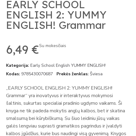
EARLY SCHOOL
ENGLISH 2: YUMMY
ENGLISH! Grammar
6,49 €
Su mokesčiais
Kategorija
Early School English YUMMY ENGLISH!
Kodas
9785430070687
Prekės ženklas
Šviesa
„EARLY SCHOOL ENGLISH 2: YUMMY ENGLISH!
Grammar“ yra inovatyvus ir interaktyvus mokymosi
šaltinis, sukurtas specialiai pradinio ugdymo vaikams. Ši
knyga ne tik padeda mokytis anglų kalbos, bet ir skatina
smalsumą bei kūrybiškumą. Su šiuo leidiniu jūsų vaikas
galės lengviau suprasti gramatikos pagrindus ir įvaldyti
kalbos įgūdžius, kurie bus naudingi visą gyvenimą. Knygos