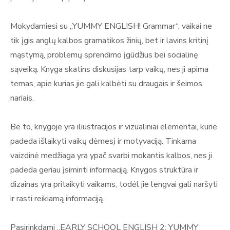
Mokydamiesi su „YUMMY ENGLISH! Grammar“, vaikai ne
tik įgis anglų kalbos gramatikos žinių, bet ir lavins kritinį
mąstymą, problemų sprendimo įgūdžius bei socialinę
sąveiką. Knyga skatins diskusijas tarp vaikų, nes ji apima
temas, apie kurias jie gali kalbėti su draugais ir šeimos
nariais.
Be to, knygoje yra iliustracijos ir vizualiniai elementai, kurie
padeda išlaikyti vaikų dėmesį ir motyvaciją. Tinkama
vaizdinė medžiaga yra ypač svarbi mokantis kalbos, nes ji
padeda geriau įsiminti informaciją. Knygos struktūra ir
dizainas yra pritaikyti vaikams, todėl jie lengvai gali naršyti
ir rasti reikiamą informaciją.
Pasirinkdami „EARLY SCHOOL ENGLISH 2: YUMMY