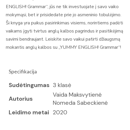
ENGLISH! Grammar“, jūs ne tik investuojate į savo vaiko
mokymąsi, bet ir prisidedate prie jo asmeninio tobulėjimo.
Ši knyga yra puikus pasirinkimas visiems, norintiems padėti
vaikams įgyti tvirtus anglų kalbos pagrindus ir pasitikėjimą
savimi bendraujant. Leiskite savo vaikui patirti džiaugsmą
mokantis anglų kalbos su „YUMMY ENGLISH! Grammar“!
Specifikacija
Sudėtingumas
3 klasė
Vaida Maksvytienė
Autorius
Nomeda Sabeckienė
Leidimo metai
2020