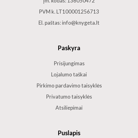
Įm. kodas: 136050472
PVM k. LT100001256713
El. paštas: info@knygeta.lt
Paskyra
Prisijungimas
Lojalumo taškai
Pirkimo pardavimo taisyklės
Privatumo taisyklės
Atsiliepimai
Puslapis