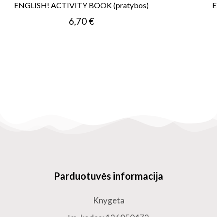
ENGLISH! ACTIVITY BOOK (pratybos)
E
6,70 €
Parduotuvės informacija
Knygeta