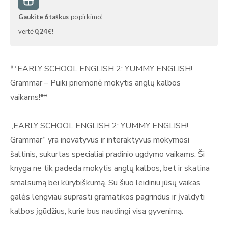
Gaukite
6
taškus
po pirkimo!
vertė
0,24 €
!
**EARLY SCHOOL ENGLISH 2: YUMMY ENGLISH!
Grammar – Puiki priemonė mokytis anglų kalbos
vaikams!**
„EARLY SCHOOL ENGLISH 2: YUMMY ENGLISH!
Grammar“ yra inovatyvus ir interaktyvus mokymosi
šaltinis, sukurtas specialiai pradinio ugdymo vaikams. Ši
knyga ne tik padeda mokytis anglų kalbos, bet ir skatina
smalsumą bei kūrybiškumą. Su šiuo leidiniu jūsų vaikas
galės lengviau suprasti gramatikos pagrindus ir įvaldyti
kalbos įgūdžius, kurie bus naudingi visą gyvenimą.