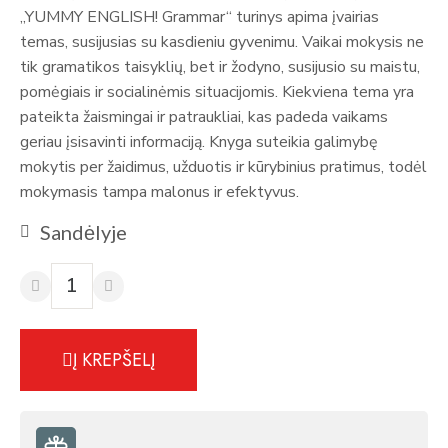
„YUMMY ENGLISH! Grammar“ turinys apima įvairias
temas, susijusias su kasdieniu gyvenimu. Vaikai mokysis ne
tik gramatikos taisyklių, bet ir žodyno, susijusio su maistu,
pomėgiais ir socialinėmis situacijomis. Kiekviena tema yra
pateikta žaismingai ir patraukliai, kas padeda vaikams
geriau įsisavinti informaciją. Knyga suteikia galimybę
mokytis per žaidimus, užduotis ir kūrybinius pratimus, todėl
mokymasis tampa malonus ir efektyvus.
Sandėlyje
Į KREPŠELĮ