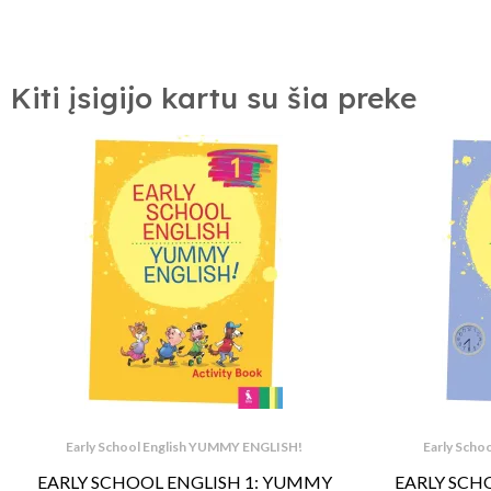
Kiti įsigijo kartu su šia preke
Early School English YUMMY ENGLISH!
Early Scho
EARLY SCHOOL ENGLISH 1: YUMMY
EARLY SCH