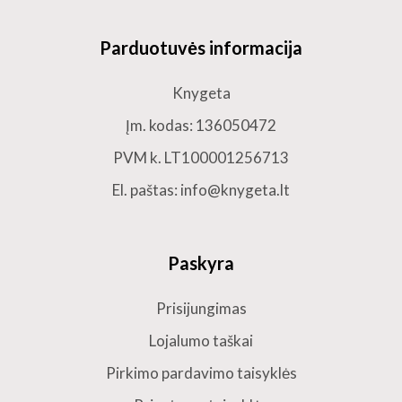
Parduotuvės informacija
Knygeta
Įm. kodas: 136050472
PVM k. LT100001256713
El. paštas: info@knygeta.lt
Paskyra
Prisijungimas
Lojalumo taškai
Pirkimo pardavimo taisyklės