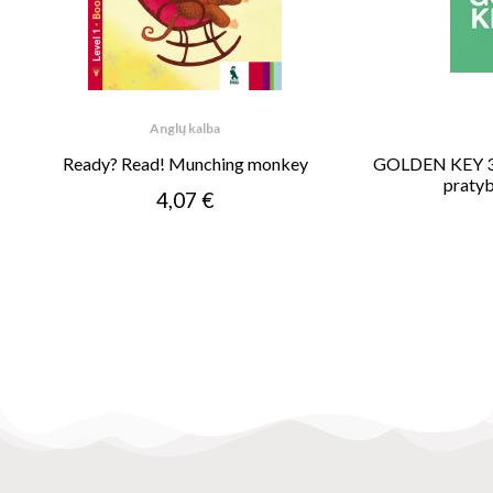
Anglų kalba
Ready? Read! Munching monkey
GOLDEN KEY 3. 
pratyb
4,07 €