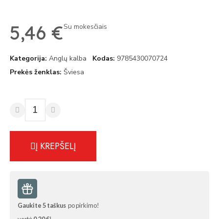
5,46 €
Su mokesčiais
Kategorija
Anglų kalba
Kodas
9785430070724
Prekės ženklas
Šviesa
Į KREPŠELĮ
Gaukite
5
taškus
po pirkimo!