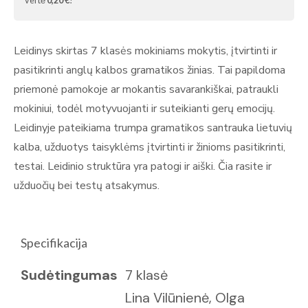
vertė
0,20 €
!
Leidinys skirtas 7 klasės mokiniams mokytis, įtvirtinti ir
pasitikrinti anglų kalbos gramatikos žinias. Tai papildoma
priemonė pamokoje ar mokantis savarankiškai, patraukli
mokiniui, todėl motyvuojanti ir suteikianti gerų emocijų.
Leidinyje pateikiama trumpa gramatikos santrauka lietuvių
kalba, užduotys taisyklėms įtvirtinti ir žinioms pasitikrinti,
testai. Leidinio struktūra yra patogi ir aiški. Čia rasite ir
užduočių bei testų atsakymus.
Specifikacija
Sudėtingumas
7 klasė
Lina Vilūnienė, Olga