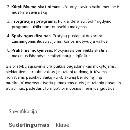
2.
Kūrybiškumo skatinimas:
Užduotys lavina vaikų meninę ir
muzikinę saviraišką.
3.
Integracija į programą:
Puikiai dera su „Šok“ ugdymo
programa, užtikrinant nuoseklų mokymąsi.
4.
Spalvingas dizainas:
Pratybų puslapiai dekoruoti
žaismingomis iliustracijomis, kurios motyvuoja vaikus.
5.
Praktinis mokymasis:
Mokymasis per veiklą skatina
mokinius išbandyti ir taikyti naujus įgūdžius.
Šis pratybų sąsiuvinis yra puikus pagalbininkas mokytojams,
siekiantiems įtraukti vaikus į muzikinį ugdymą, ir tėvams,
norintiems palaikyti vaikų kūrybiškumą bei domėjimąsi
muzika.
Vieversys
atveria pirmokams duris į muzikinio pasaulio
atradimus, padedant formuoti pirmuosius meninius įgūdžius.
Specifikacija
Sudėtingumas
1 klasė