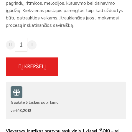
pagrindų, ritmikos, melodijos, klausymo bei dainavimo
įgūdžių. Kiekvienas puslapis parengtas taip, kad užduotys
būtų patrauklios vaikams, įtraukiančios juos į mokymosi
procesą ir skatinančios saviraišką.
Į KREPŠELĮ
Gaukite
5
taškus
po pirkimo!
vertė
0,20 €
!
Vieversys. Muzikos pratybų sąsiuvinis 1 klasei (ŠOK)
– tai