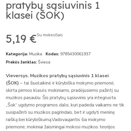
pratybų sąsiuvinis 1
klasei (ŠOK)
5,19 €
Su mokesčiais
Kategorija
Muzika
Kodas
9785430061937
Prekės ženklas
Šviesa
Vieversys. Muzikos pratybų sąsiuvinis 1 klasei
(ŠOK)
– tai šiuolaikinė ir kūrybiška mokymo priemonė,
skirta pirmos klasės mokiniams, pradėjusiems pažintį su
muzikos pasauliu. Šis pratybų sąsiuvinis yra integruota
„Šok“ ugdymo programos dalis, kuri padeda vaikams ne tik
susipažinti su muzikos pagrindais, bet ir ugdyti meninę
raišką bei kūrybiškumą.Vadovaujantis šia mokymo
priemone, mokiniai žaismingai mokosi muzikos teorijos