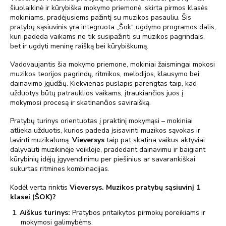
šiuolaikinė ir kūrybiška mokymo priemonė, skirta pirmos klasės
mokiniams, pradėjusiems pažintį su muzikos pasauliu. Šis
pratybų sąsiuvinis yra integruota „Šok“ ugdymo programos dalis,
kuri padeda vaikams ne tik susipažinti su muzikos pagrindais,
bet ir ugdyti meninę raišką bei kūrybiškumą.
Vadovaujantis šia mokymo priemone, mokiniai žaismingai mokosi
muzikos teorijos pagrindų, ritmikos, melodijos, klausymo bei
dainavimo įgūdžių. Kiekvienas puslapis parengtas taip, kad
užduotys būtų patrauklios vaikams, įtraukiančios juos į
mokymosi procesą ir skatinančios saviraišką.
Pratybų turinys orientuotas į praktinį mokymąsi – mokiniai
atlieka užduotis, kurios padeda įsisavinti muzikos sąvokas ir
lavinti muzikalumą.
Vieversys
taip pat skatina vaikus aktyviai
dalyvauti muzikinėje veikloje, pradedant dainavimu ir baigiant
kūrybinių idėjų įgyvendinimu per piešinius ar savarankiškai
sukurtas ritmines kombinacijas.
Kodėl verta rinktis
Vieversys. Muzikos pratybų sąsiuvinį 1
klasei (ŠOK)?
1.
Aiškus turinys:
Pratybos pritaikytos pirmokų poreikiams ir
mokymosi galimybėms.