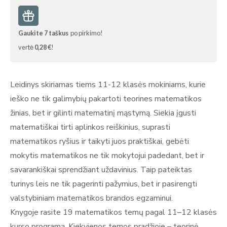
Gaukite
7
taškus
po pirkimo!
vertė
0,28 €
!
Leidinys skiriamas tiems 11-12 klasės mokiniams, kurie
ieško ne tik galimybių pakartoti teorines matematikos
žinias, bet ir gilinti matematinį mąstymą. Siekia įgusti
matematiškai tirti aplinkos reiškinius, suprasti
matematikos ryšius ir taikyti juos praktiškai, gebėti
mokytis matematikos ne tik mokytojui padedant, bet ir
savarankiškai sprendžiant uždavinius. Taip pateiktas
turinys leis ne tik pagerinti pažymius, bet ir pasirengti
valstybiniam matematikos brandos egzaminui.
Knygoje rasite 19 matematikos temų pagal 11–12 klasės
kurso programą. Kiekvienos temos pradžioje – teorinė