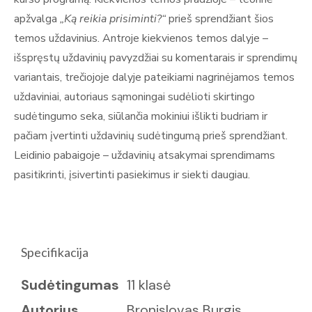
apžvalga
„Ką reikia prisiminti?“
prieš sprendžiant šios
temos uždavinius. Antroje kiekvienos temos dalyje –
išspręstų uždavinių pavyzdžiai su komentarais ir sprendimų
variantais, trečiojoje dalyje pateikiami nagrinėjamos temos
uždaviniai, autoriaus sąmoningai sudėlioti skirtingo
sudėtingumo seka, siūlančia mokiniui išlikti budriam ir
pačiam įvertinti uždavinių sudėtingumą prieš sprendžiant.
Leidinio pabaigoje – uždavinių atsakymai sprendimams
pasitikrinti, įsivertinti pasiekimus ir siekti daugiau.
Specifikacija
Sudėtingumas
11 klasė
Autorius
Bronislovas Burgis