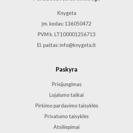
Knygeta
Įm. kodas: 136050472
PVM k. LT100001256713
El. paštas: info@knygeta.lt
Paskyra
Prisijungimas
Lojalumo taškai
Pirkimo pardavimo taisyklės
Privatumo taisyklės
Atsiliepimai