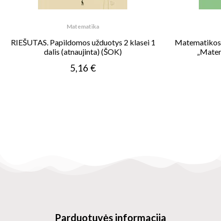
Matematika
RIEŠUTAS. Papildomos užduotys 2 klasei 1
Matematikos 
dalis (atnaujinta) (ŠOK)
„Matem
5,16 €
Parduotuvės informacija