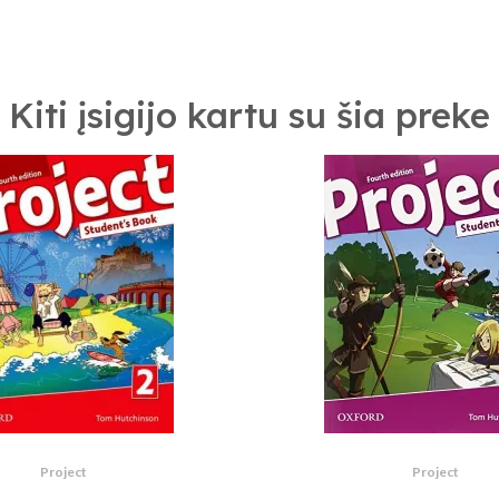
Kiti įsigijo kartu su šia preke
Project
Project