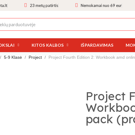
a.lt
23 metų patirtis
Nemokamai nuo 69 eur
OKSLAI
KITOS KALBOS
IŠPARDAVIMAS
MOK
5-9 Klasė
Project
Project Fourth Edition 2: Workbook amd onlin
Project F
Workboo
pack (pr