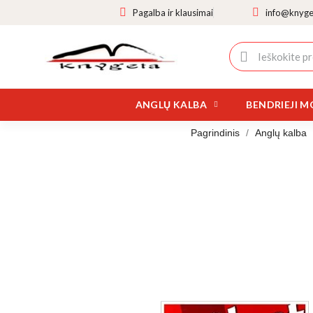
Pagalba ir klausimai
info@knyget
ANGLŲ KALBA
BENDRIEJI M
Pagrindinis
Anglų kalba