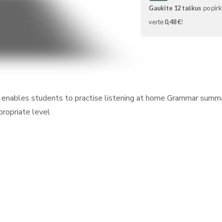
Gaukite
12
taškus
po pir
vertė
0,48 €
!
 CD enables students to practise listening at home Grammar summ
propriate level