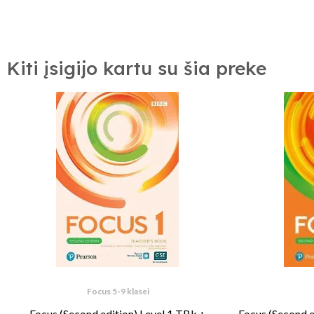
Kiti įsigijo kartu su šia preke
Focus 5-9 klasei
Focus (Second edition) Level 1 TBk +
Focus (Second e