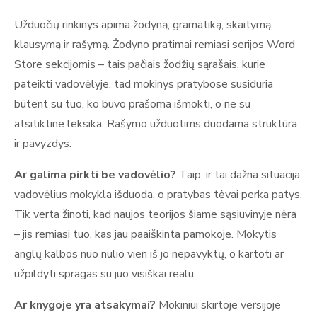
Užduočių rinkinys apima žodyną, gramatiką, skaitymą,
klausymą ir rašymą. Žodyno pratimai remiasi serijos Word
Store sekcijomis – tais pačiais žodžių sąrašais, kurie
pateikti vadovėlyje, tad mokinys pratybose susiduria
būtent su tuo, ko buvo prašoma išmokti, o ne su
atsitiktine leksika. Rašymo užduotims duodama struktūra
ir pavyzdys.
Ar galima pirkti be vadovėlio?
Taip, ir tai dažna situacija:
vadovėlius mokykla išduoda, o pratybas tėvai perka patys.
Tik verta žinoti, kad naujos teorijos šiame sąsiuvinyje nėra
– jis remiasi tuo, kas jau paaiškinta pamokoje. Mokytis
anglų kalbos nuo nulio vien iš jo nepavyktų, o kartoti ar
užpildyti spragas su juo visiškai realu.
Ar knygoje yra atsakymai?
Mokiniui skirtoje versijoje