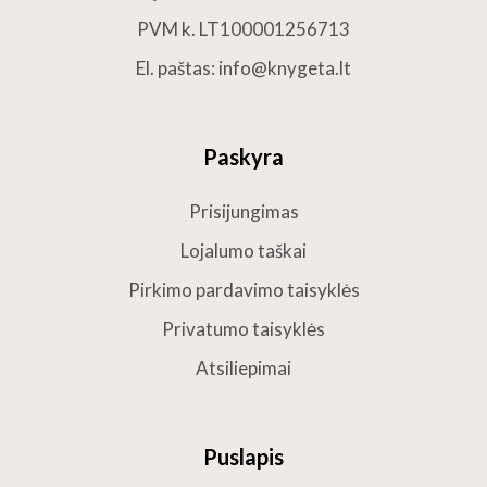
PVM k. LT100001256713
El. paštas: info@knygeta.lt
Paskyra
Prisijungimas
Lojalumo taškai
Pirkimo pardavimo taisyklės
Privatumo taisyklės
Atsiliepimai
Puslapis