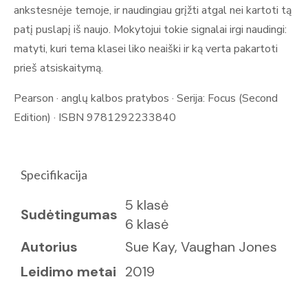
ankstesnėje temoje, ir naudingiau grįžti atgal nei kartoti tą
patį puslapį iš naujo. Mokytojui tokie signalai irgi naudingi:
matyti, kuri tema klasei liko neaiški ir ką verta pakartoti
prieš atsiskaitymą.
Pearson · anglų kalbos pratybos · Serija: Focus (Second
Edition) · ISBN 9781292233840
Specifikacija
5 klasė
Sudėtingumas
6 klasė
Autorius
Sue Kay, Vaughan Jones
Leidimo metai
2019