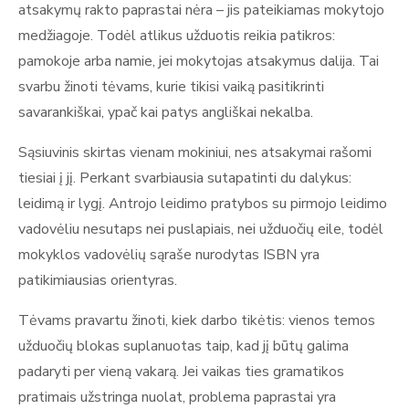
atsakymų rakto paprastai nėra – jis pateikiamas mokytojo
medžiagoje. Todėl atlikus užduotis reikia patikros:
pamokoje arba namie, jei mokytojas atsakymus dalija. Tai
svarbu žinoti tėvams, kurie tikisi vaiką pasitikrinti
savarankiškai, ypač kai patys angliškai nekalba.
Sąsiuvinis skirtas vienam mokiniui, nes atsakymai rašomi
tiesiai į jį. Perkant svarbiausia sutapatinti du dalykus:
leidimą ir lygį. Antrojo leidimo pratybos su pirmojo leidimo
vadovėliu nesutaps nei puslapiais, nei užduočių eile, todėl
mokyklos vadovėlių sąraše nurodytas ISBN yra
patikimiausias orientyras.
Tėvams pravartu žinoti, kiek darbo tikėtis: vienos temos
užduočių blokas suplanuotas taip, kad jį būtų galima
padaryti per vieną vakarą. Jei vaikas ties gramatikos
pratimais užstringa nuolat, problema paprastai yra