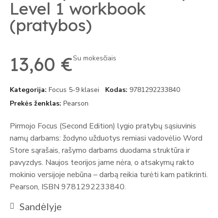
Level 1 workbook
(pratybos)
13,60 €
Su mokesčiais
Kategorija
Focus 5-9 klasei
Kodas
9781292233840
Prekės ženklas
Pearson
Pirmojo Focus (Second Edition) lygio pratybų sąsiuvinis
namų darbams: žodyno užduotys remiasi vadovėlio Word
Store sąrašais, rašymo darbams duodama struktūra ir
pavyzdys. Naujos teorijos jame nėra, o atsakymų rakto
mokinio versijoje nebūna – darbą reikia turėti kam patikrinti.
Pearson, ISBN 9781292233840.
Sandėlyje