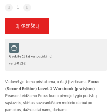
Į KREPŠELĮ
Gaukite
13
taškus
po pirkimo!
vertė
0,52 €
!
Vadovėlyje tema pristatoma, o čia ji įtvirtinama.
Focus
(Second Edition) Level 1 Workbook (pratybos)
–
Pearson leidžiamo Focus kurso pirmojo lygio pratybų
sąsiuvinis, skirtas savarankiškam mokinio darbui po
pamokos, dažniausiai namų darbams.