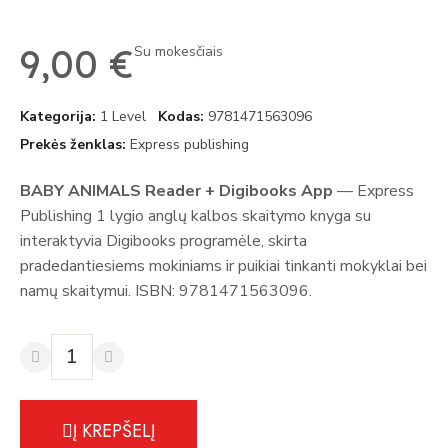
9,00 €
Su mokesčiais
Kategorija
1 Level
Kodas
9781471563096
Prekės ženklas
Express publishing
BABY ANIMALS Reader + Digibooks App
— Express
Publishing 1 lygio anglų kalbos skaitymo knyga su
interaktyvia Digibooks programėle, skirta
pradedantiesiems mokiniams ir puikiai tinkanti mokyklai bei
namų skaitymui. ISBN: 9781471563096.
Į KREPŠELĮ