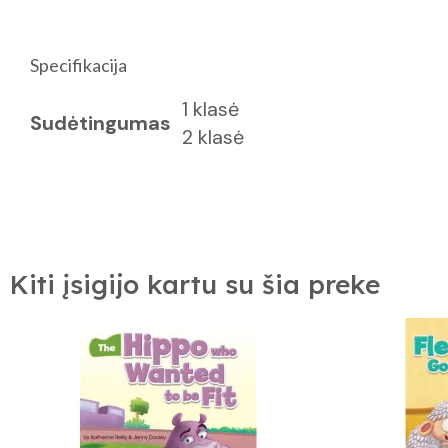
Specifikacija
1 klasė
Sudėtingumas
2 klasė
Kiti įsigijo kartu su šia preke