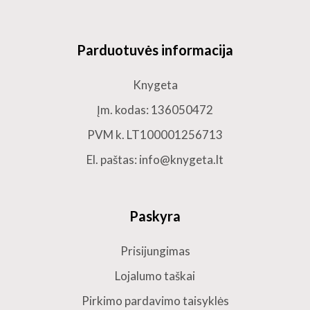
Parduotuvės informacija
Knygeta
Įm. kodas: 136050472
PVM k. LT100001256713
El. paštas: info@knygeta.lt
Paskyra
Prisijungimas
Lojalumo taškai
Pirkimo pardavimo taisyklės