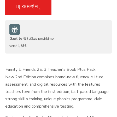
Į KREPŠELĮ
Gaukite
42
taškus
po pirkimo!
vertė
1,68 €
!
Family & Friends 2E: 3 Teacher's Book Plus Pack
New 2nd Edition combines brand-new fluency, culture,
assessment, and digital resources with the features
teachers love from the first edition; fast-paced language,
strong skills training, unique phonics programme, civic
education and comprehensive testing.