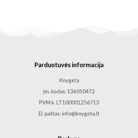
Parduotuvės informacija
Knygeta
Įm. kodas: 136050472
PVM k. LT100001256713
El. paštas: info@knygeta.lt