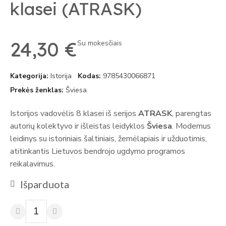
klasei (ATRASK)
24,30 €
Su mokesčiais
Kategorija
Istorija
Kodas
9785430066871
Prekės ženklas
Šviesa
Istorijos vadovėlis 8 klasei iš serijos
ATRASK
, parengtas
autorių kolektyvo ir išleistas leidyklos
Šviesa
. Modernus
leidinys su istoriniais šaltiniais, žemėlapiais ir užduotimis,
atitinkantis Lietuvos bendrojo ugdymo programos
reikalavimus.
Išparduota