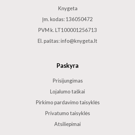
Knygeta
Įm. kodas: 136050472
PVM k. LT100001256713
El. paštas: info@knygeta.lt
Paskyra
Prisijungimas
Lojalumo taškai
Pirkimo pardavimo taisyklės
Privatumo taisyklės
Atsiliepimai