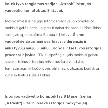
kolektyvo rengiamas serijos „Atrask“ istorijos
vadovėlio komplektas 8 klasei.
Mokydamiesi iš naujojo istorijos vadovėlio komplekto
mokiniai galės geriau suprasti dabartinį pasaulį, išsiaiškins,
kokią vietą jame užima Europa ir Lietuva.
Šiame
vadovėlyje aptariami svarbiausi viduramžių ir
ankstyvųjų naujųjų laikų Europos ir Lietuvos istorijos
procesai ir įvykiai
. Tik susipažinę su jais mokiniai geriau
suvoks tokius istorinius reiškinius kaip valstybių
formavimasis, krikščionybės plitimas, civilizacijų konfliktai,
kurie aktualūs ir šiais laikais.
Istorijos vadovėlio komplektas 8 klasei (serija
„Atrask“) – tai nuosekli istorijos mokymo(si)