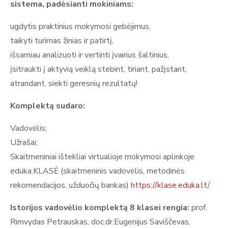
sistema, padėsianti mokiniams:
ugdytis praktinius mokymosi gebėjimus,
taikyti turimas žinias ir patirtį,
išsamiau analizuoti ir vertinti įvairius šaltinius,
įsitraukti į aktyvią veiklą stebint, tiriant, pažįstant,
atrandant, siekti geresnių rezultatų!
Komplektą sudaro:
Vadovėlis;
Užrašai;
Skaitmeniniai ištekliai virtualioje mokymosi aplinkoje
eduka.KLASĖ (skaitmeninis vadovėlis, metodinės
rekomendacijos, užduočių bankas)
https://klase.eduka.lt/
Istorijos vadovėlio komplektą 8 klasei rengia:
prof.
Rimvydas Petrauskas, doc.dr.Eugenijus Saviščevas,