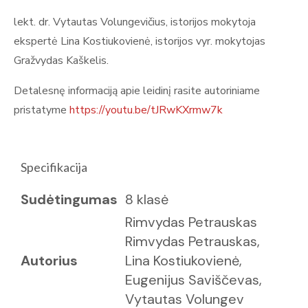
lekt. dr. Vytautas Volungevičius, istorijos mokytoja
ekspertė Lina Kostiukovienė, istorijos vyr. mokytojas
Gražvydas Kaškelis.
Detalesnę informaciją apie leidinį rasite autoriniame
pristatyme
https://youtu.be/tJRwKXrmw7k
Specifikacija
Sudėtingumas
8 klasė
Rimvydas Petrauskas
Rimvydas Petrauskas,
Autorius
Lina Kostiukovienė,
Eugenijus Saviščevas,
Vytautas Volungev