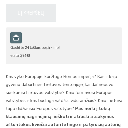
Į KREPŠELĮ
Gaukite
24
taškus
po pirkimo!
vertė
0,96 €
!
Kas vyko Europoje, kai žlugo Romos imperija? Kas ir kaip
gyveno dabartinės Lietuvos teritorijoje, kai dar nebuvo
susikūrusi Lietuvos valstybė? Kaip formavosi Europos
valstybės ir kas būdinga valdžiai viduramžiais? Kaip Lietuva
tapo didžiausia Europos valstybe?
Pasinerti į tokių
klausimų nagrinėjimą, ieškoti ir atrasti atsakymus
aštuntokus kviečia autoritetingo ir patyrusių autorių