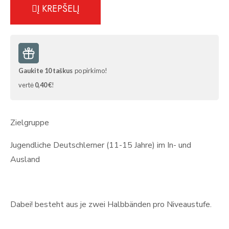
Į KREPŠELĮ
Gaukite
10
taškus
po pirkimo!
vertė
0,40 €
!
Zielgruppe
Jugendliche Deutschlerner (11-15 Jahre) im In- und
Ausland
Dabei!
besteht aus je zwei Halbbänden pro Niveaustufe.