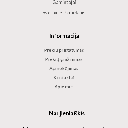
Gamintojai
Svetainės žemėlapis
Informacija
Prekių pristatymas
Prekių gražinimas
Apmokėjimas
Kontaktai
Apie mus
Naujienlaiškis