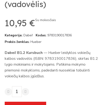
(vadovėlis)
10,95 €
Su mokesčiais
Kategorija
Dabei!
Kodas
9783190017836
Prekės ženklas
Hueber
Dabei! B1.2 Kursbuch
— Hueber leidyklos vokiečių
kalbos vadovėlis (ISBN: 9783190017836), skirtas B1.2
lygio mokiniams ir mokytojams. Patikima mokymo
priemonė mokykloms, padedanti nuosekliai tobulinti
vokiečių kalbos įgūdžius.