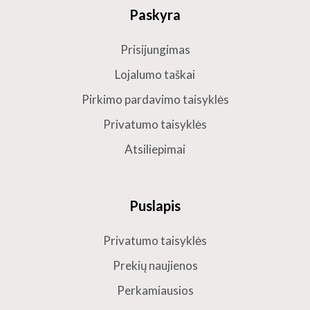
Paskyra
Prisijungimas
Lojalumo taškai
Pirkimo pardavimo taisyklės
Privatumo taisyklės
Atsiliepimai
Puslapis
Privatumo taisyklės
Prekių naujienos
Perkamiausios