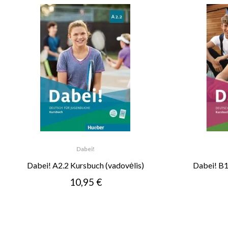
Dabei!
Dabei! A2.2 Kursbuch (vadovėlis)
Dabei! B1
10,95 €