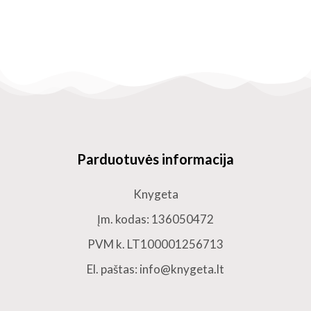
Parduotuvės informacija
Knygeta
Įm. kodas: 136050472
PVM k. LT100001256713
El. paštas: info@knygeta.lt