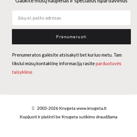
Gaukite mūsų naujienas ir specialius išpardavimus
Prenumeruoti
Prenumeratos galėsite atsisakyti bet kuriuo metu. Tam
tikslui mūsų kontaktinę informaciją rasite
parduotuvės
taisyklėse
2003-2026 Knygeta www.knygeta.lt
Kopijuoti ir platinti be Knygeta sutikimo draudžiama