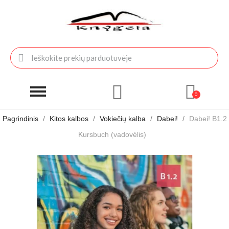
Pagrindinis
Kitos kalbos
Vokiečių kalba
Dabei!
Dabei! B1.2
Kursbuch (vadovėlis)